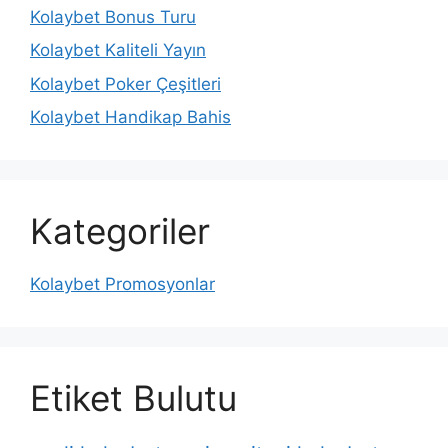
Kolaybet Bonus Turu
Kolaybet Kaliteli Yayın
Kolaybet Poker Çeşitleri
Kolaybet Handikap Bahis
Kategoriler
Kolaybet Promosyonlar
Etiket Bulutu