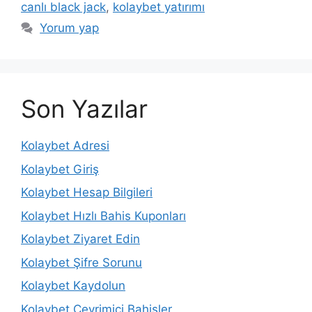
canlı black jack
,
kolaybet yatırımı
Yorum yap
Son Yazılar
Kolaybet Adresi
Kolaybet Giriş
Kolaybet Hesap Bilgileri
Kolaybet Hızlı Bahis Kuponları
Kolaybet Ziyaret Edin
Kolaybet Şifre Sorunu
Kolaybet Kaydolun
Kolaybet Çevrimiçi Bahisler