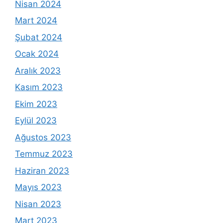
Nisan 2024
Mart 2024
Şubat 2024
Ocak 2024
Aralık 2023
Kasım 2023
Ekim 2023
Eylül 2023
Ağustos 2023
Temmuz 2023
Haziran 2023
Mayıs 2023
Nisan 2023
Mart 2023