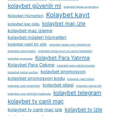
kolaybet güvenlir mi
kolaybet hesap açma akışı
Kolaybet kayıt
Kolaybet Hizmetleri
kolaybet maç izle
kolaybet kaç oldu
kolaybet maç izleme
kolaybet müşteri hizmetleri
kolaybet nasil bir site
kolaybet neden sms gönderiyor
kolaybet online bahis
kolaybet online oyun ve casino hizmetleri
Kolaybet Para Yatırma
kolaybet oyuncular
Kolaybet Para Çekme
kolaybet para çekme i̇puçları
kolaybet promosyon
kolaybet portal sayfası
kolaybet promosyon kodu
kolaybet rulet futbol
kolaybet sitesi
kolaybet rulet stratejileri
kolaybet sosyal ağı
kolaybet telegram
kolaybet spor bahisleri hakkında
kolaybet tv canli maç
kolaybet tv izle
kolaybet tv canlı maç i̇zle