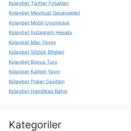
Kolaybet Twitter Fırsatları
Kolaybet Mevduat Seçenekleri
Kolaybet Mobil Uyumluluk
Kolaybet İnstagram Hesabı
Kolaybet Maç Yayını
Kolaybet Sözlük Bilgileri
Kolaybet Bonus Turu
Kolaybet Kaliteli Yayın
Kolaybet Poker Çeşitleri
Kolaybet Handikap Bahis
Kategoriler