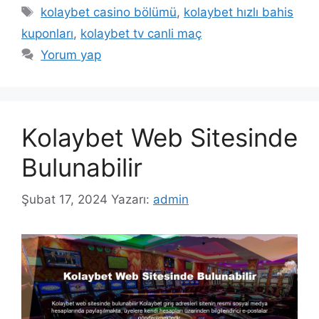
Etiketler
kolaybet casino bölümü
,
kolaybet hızlı bahis
kuponları
,
kolaybet tv canli maç
Yorum yap
Kolaybet Web Sitesinde
Bulunabilir
Şubat 17, 2024
Yazarı:
admin