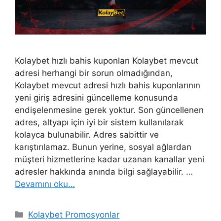
Kolaybet hızlı bahis kuponları Kolaybet mevcut
adresi herhangi bir sorun olmadığından,
Kolaybet mevcut adresi hızlı bahis kuponlarının
yeni giriş adresini güncelleme konusunda
endişelenmesine gerek yoktur. Son güncellenen
adres, altyapı için iyi bir sistem kullanılarak
kolayca bulunabilir. Adres sabittir ve
karıştırılamaz. Bunun yerine, sosyal ağlardan
müşteri hizmetlerine kadar uzanan kanallar yeni
adresler hakkında anında bilgi sağlayabilir. …
Devamını oku…
Kategoriler
Kolaybet Promosyonlar