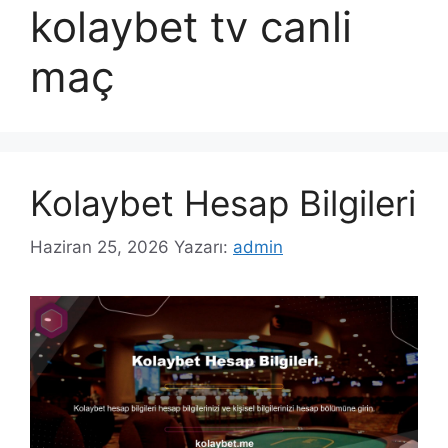
kolaybet tv canli
maç
Kolaybet Hesap Bilgileri
Haziran 25, 2026
Yazarı:
admin