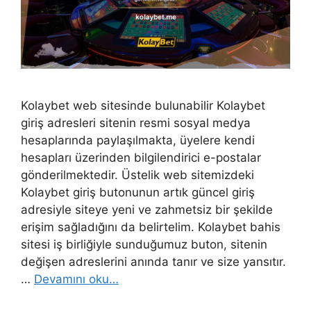
Kolaybet web sitesinde bulunabilir Kolaybet
giriş adresleri sitenin resmi sosyal medya
hesaplarında paylaşılmakta, üyelere kendi
hesapları üzerinden bilgilendirici e-postalar
gönderilmektedir. Üstelik web sitemizdeki
Kolaybet giriş butonunun artık güncel giriş
adresiyle siteye yeni ve zahmetsiz bir şekilde
erişim sağladığını da belirtelim. Kolaybet bahis
sitesi iş birliğiyle sunduğumuz buton, sitenin
değişen adreslerini anında tanır ve size yansıtır.
…
Devamını oku…