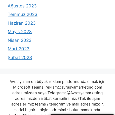
Ağustos 2023
Temmuz 2023
Haziran 2023
Mayıs 2023
Nisan 2023
Mart 2023
Şubat 2023
Avrasya'nın en büyük reklam platformunda olmak için
Microsoft Teams:
reklam@avrasyamarketing.com
adresimizden veya Telegram: @Avrasyamarketing
adresimizden irtibat kurabilirsiniz. (Tek iletişim
adreslerimiz teams / telegram ve mail adresimizdir.
Harici hiçbir iletişim adresimiz bulunmamaktadır.