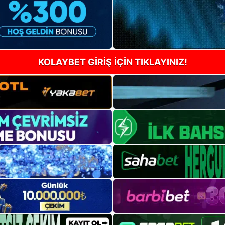
KOLAYBET GİRİŞ İÇİN TIKLAYINIZ!