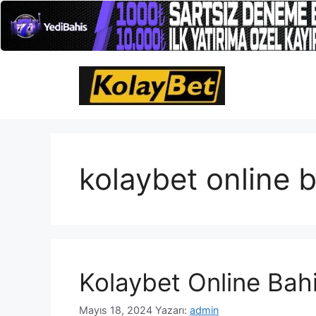
İçeriğe
atla
kolaybet online 
Kolaybet Online Bah
Mayıs 18, 2024
Yazarı:
admin