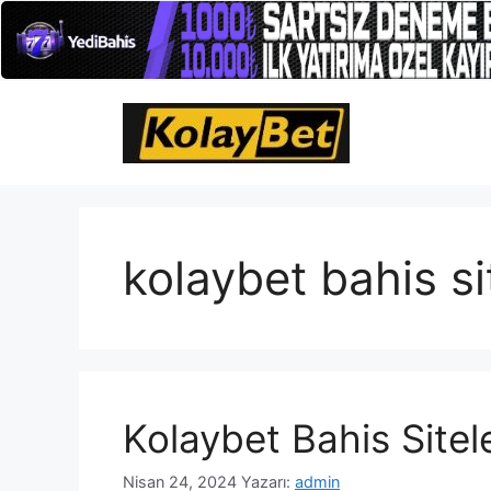
İçeriğe
atla
kolaybet bahis si
Kolaybet Bahis Sitele
Nisan 24, 2024
Yazarı:
admin