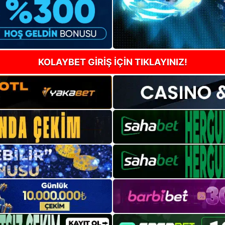
KOLAYBET GİRİŞ İÇİN TIKLAYINIZ!