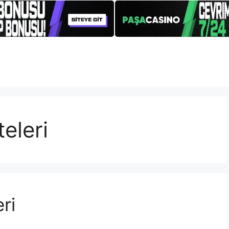
teleri
ri