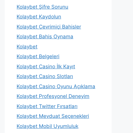
Kolaybet Şifre Sorunu
Kolaybet Kaydolun
Kolaybet Çevrimiçi Bahisler
Kolaybet Bahis Oynama
Kolaybet
Kolaybet Belgeleri
Kolaybet Casino İlk Kayıt
Kolaybet Casino Slotları
Kolaybet Casino Oyunu Açıklama
Kolaybet Profesyonel Deneyim
Kolaybet Twitter Fırsatları
Kolaybet Mevduat Seçenekleri
Kolaybet Mobil Uyumluluk