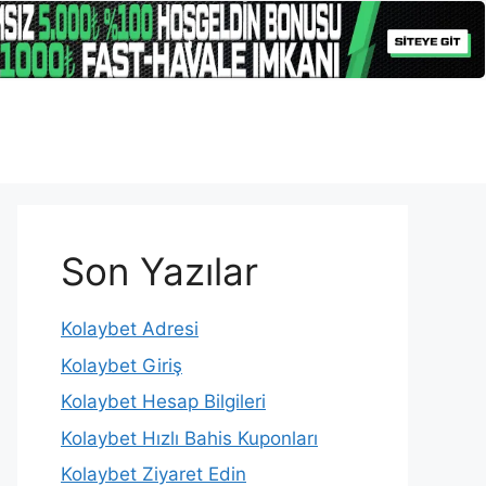
Son Yazılar
Kolaybet Adresi
Kolaybet Giriş
Kolaybet Hesap Bilgileri
Kolaybet Hızlı Bahis Kuponları
Kolaybet Ziyaret Edin