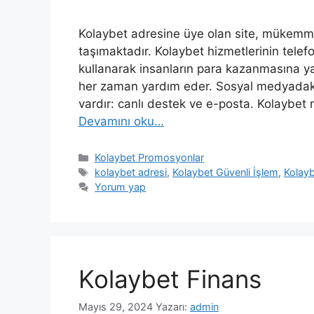
Kolaybet adresine üye olan site, mükemm
taşımaktadır. Kolaybet hizmetlerinin telefo
kullanarak insanların para kazanmasına ya
her zaman yardım eder. Sosyal medyadaki w
vardır: canlı destek ve e-posta. Kolaybet
Devamını oku…
Kategoriler
Kolaybet Promosyonlar
Etiketler
kolaybet adresi
,
Kolaybet Güvenli İşlem
,
Kolay
Yorum yap
Kolaybet Finans
Mayıs 29, 2024
Yazarı:
admin