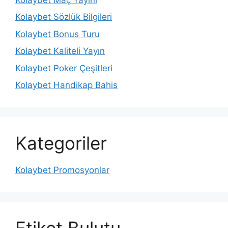
Kolaybet Sözlük Bilgileri
Kolaybet Bonus Turu
Kolaybet Kaliteli Yayın
Kolaybet Poker Çeşitleri
Kolaybet Handikap Bahis
Kategoriler
Kolaybet Promosyonlar