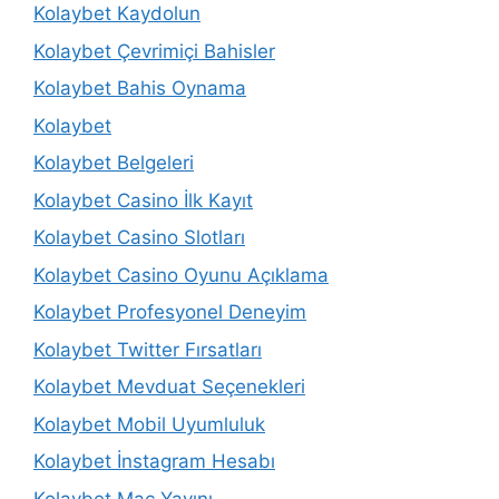
Kolaybet Kaydolun
Kolaybet Çevrimiçi Bahisler
Kolaybet Bahis Oynama
Kolaybet
Kolaybet Belgeleri
Kolaybet Casino İlk Kayıt
Kolaybet Casino Slotları
Kolaybet Casino Oyunu Açıklama
Kolaybet Profesyonel Deneyim
Kolaybet Twitter Fırsatları
Kolaybet Mevduat Seçenekleri
Kolaybet Mobil Uyumluluk
Kolaybet İnstagram Hesabı
Kolaybet Maç Yayını