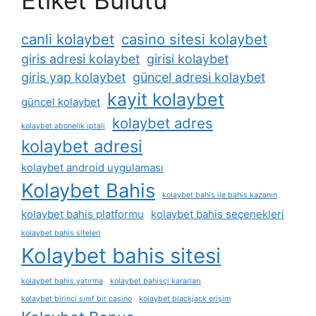
Etiket Bulutu
canli kolaybet
casino sitesi kolaybet
giris adresi kolaybet
girisi kolaybet
giris yap kolaybet
güncel adresi kolaybet
kayit kolaybet
güncel kolaybet
kolaybet adres
kolaybet abonelik i̇ptali
kolaybet adresi
kolaybet android uygulaması
Kolaybet Bahis
kolaybet bahis i̇le bahis kazanın
kolaybet bahis platformu
kolaybet bahis seçenekleri
kolaybet bahis siteleri
Kolaybet bahis sitesi
kolaybet bahis yatırma
kolaybet bahisçi kararları
kolaybet birinci sınıf bir casino
kolaybet blackjack erişim