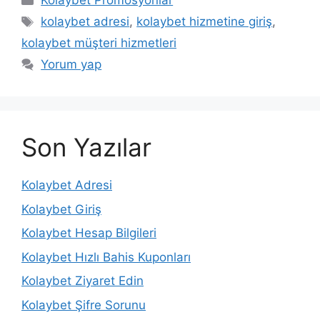
Kolaybet Promosyonlar
Etiketler
kolaybet adresi
,
kolaybet hizmetine giriş
,
kolaybet müşteri hizmetleri
Yorum yap
Son Yazılar
Kolaybet Adresi
Kolaybet Giriş
Kolaybet Hesap Bilgileri
Kolaybet Hızlı Bahis Kuponları
Kolaybet Ziyaret Edin
Kolaybet Şifre Sorunu