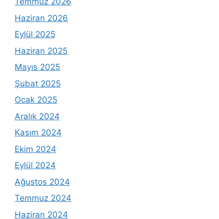
Temmuz 2026
Haziran 2026
Eylül 2025
Haziran 2025
Mayıs 2025
Şubat 2025
Ocak 2025
Aralık 2024
Kasım 2024
Ekim 2024
Eylül 2024
Ağustos 2024
Temmuz 2024
Haziran 2024