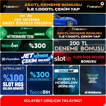
×
KOLAYBET GİRİŞ İÇİN TIKLAYINIZ!