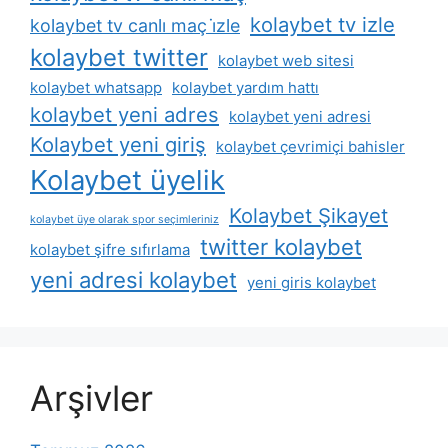
kolaybet tv izle
kolaybet tv canlı maç i̇zle
kolaybet twitter
kolaybet web sitesi
kolaybet whatsapp
kolaybet yardım hattı
kolaybet yeni adres
kolaybet yeni adresi
Kolaybet yeni giriş
kolaybet çevrimiçi bahisler
Kolaybet üyelik
Kolaybet Şikayet
kolaybet üye olarak spor seçimleriniz
twitter kolaybet
kolaybet şifre sıfırlama
yeni adresi kolaybet
yeni giris kolaybet
Arşivler