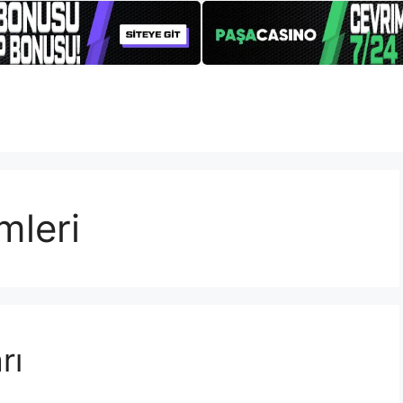
mleri
rı