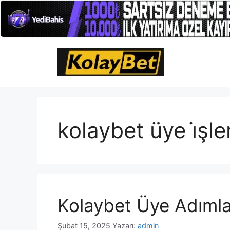
İçeriğe
atla
kolaybet üye i̇şle
Kolaybet Üye Adımla
Şubat 15, 2025
Yazarı:
admin