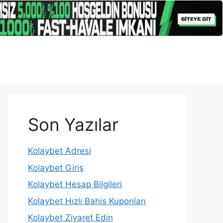
Son Yazılar
Kolaybet Adresi
Kolaybet Giriş
Kolaybet Hesap Bilgileri
Kolaybet Hızlı Bahis Kuponları
Kolaybet Ziyaret Edin