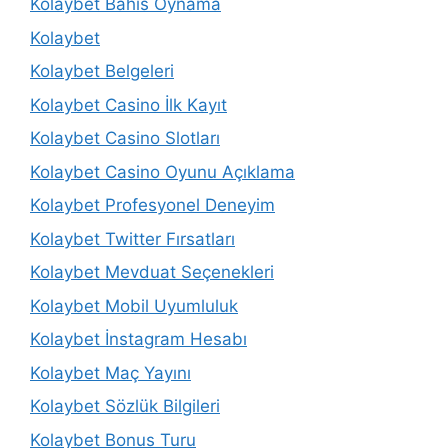
Kolaybet Bahis Oynama
Kolaybet
Kolaybet Belgeleri
Kolaybet Casino İlk Kayıt
Kolaybet Casino Slotları
Kolaybet Casino Oyunu Açıklama
Kolaybet Profesyonel Deneyim
Kolaybet Twitter Fırsatları
Kolaybet Mevduat Seçenekleri
Kolaybet Mobil Uyumluluk
Kolaybet İnstagram Hesabı
Kolaybet Maç Yayını
Kolaybet Sözlük Bilgileri
Kolaybet Bonus Turu