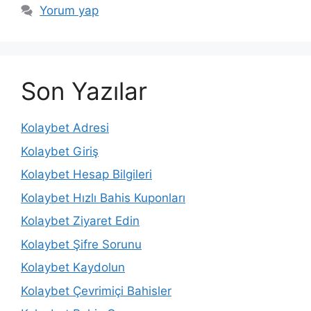
Yorum yap
Son Yazılar
Kolaybet Adresi
Kolaybet Giriş
Kolaybet Hesap Bilgileri
Kolaybet Hızlı Bahis Kuponları
Kolaybet Ziyaret Edin
Kolaybet Şifre Sorunu
Kolaybet Kaydolun
Kolaybet Çevrimiçi Bahisler