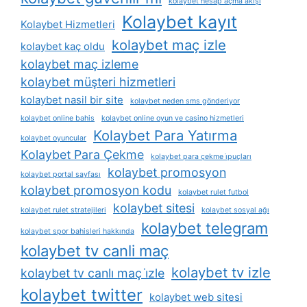
kolaybet hesap açma akışı
Kolaybet kayıt
Kolaybet Hizmetleri
kolaybet maç izle
kolaybet kaç oldu
kolaybet maç izleme
kolaybet müşteri hizmetleri
kolaybet nasil bir site
kolaybet neden sms gönderiyor
kolaybet online bahis
kolaybet online oyun ve casino hizmetleri
Kolaybet Para Yatırma
kolaybet oyuncular
Kolaybet Para Çekme
kolaybet para çekme i̇puçları
kolaybet promosyon
kolaybet portal sayfası
kolaybet promosyon kodu
kolaybet rulet futbol
kolaybet sitesi
kolaybet rulet stratejileri
kolaybet sosyal ağı
kolaybet telegram
kolaybet spor bahisleri hakkında
kolaybet tv canli maç
kolaybet tv izle
kolaybet tv canlı maç i̇zle
kolaybet twitter
kolaybet web sitesi