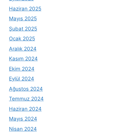
Haziran 2025
Mayıs 2025
Şubat 2025
Ocak 2025
Aralık 2024
Kasım 2024
Ekim 2024
Eylül 2024
Ağustos 2024
Temmuz 2024
Haziran 2024
Mayıs 2024
Nisan 2024