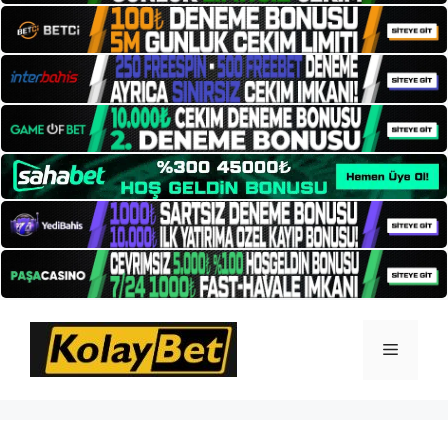
İçeriğe
atla
Menü