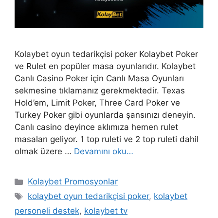
Kolaybet oyun tedarikçisi poker Kolaybet Poker
ve Rulet en popüler masa oyunlarıdır. Kolaybet
Canlı Casino Poker için Canlı Masa Oyunları
sekmesine tıklamanız gerekmektedir. Texas
Hold’em, Limit Poker, Three Card Poker ve
Turkey Poker gibi oyunlarda şansınızı deneyin.
Canlı casino deyince aklımıza hemen rulet
masaları geliyor. 1 top ruleti ve 2 top ruleti dahil
olmak üzere …
Devamını oku…
Kategoriler
Kolaybet Promosyonlar
Etiketler
kolaybet oyun tedarikçisi poker
,
kolaybet
personeli destek
,
kolaybet tv