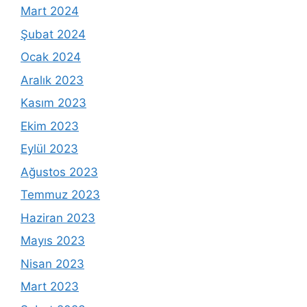
Mart 2024
Şubat 2024
Ocak 2024
Aralık 2023
Kasım 2023
Ekim 2023
Eylül 2023
Ağustos 2023
Temmuz 2023
Haziran 2023
Mayıs 2023
Nisan 2023
Mart 2023