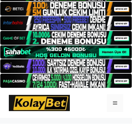
İçeriğe
atla
Menü