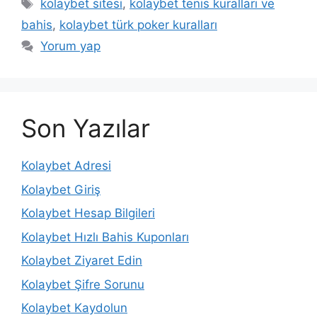
Etiketler
kolaybet sitesi
,
kolaybet tenis kuralları ve
bahis
,
kolaybet türk poker kuralları
Yorum yap
Son Yazılar
Kolaybet Adresi
Kolaybet Giriş
Kolaybet Hesap Bilgileri
Kolaybet Hızlı Bahis Kuponları
Kolaybet Ziyaret Edin
Kolaybet Şifre Sorunu
Kolaybet Kaydolun