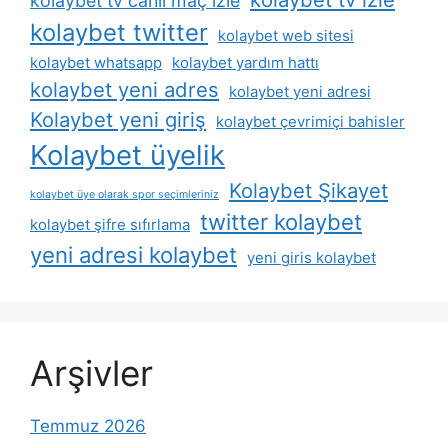
kolaybet tv canlı maç i̇zle
kolaybet twitter
kolaybet web sitesi
kolaybet whatsapp
kolaybet yardım hattı
kolaybet yeni adres
kolaybet yeni adresi
Kolaybet yeni giriş
kolaybet çevrimiçi bahisler
Kolaybet üyelik
Kolaybet Şikayet
kolaybet üye olarak spor seçimleriniz
twitter kolaybet
kolaybet şifre sıfırlama
yeni adresi kolaybet
yeni giris kolaybet
Arşivler
Temmuz 2026