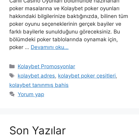
Canlı Casino Oyunları bölümünde hazırlanan
poker masalarına ve Kolaybet poker oyunları
hakkındaki bilgilerinize baktığınızda, bilinen tüm
poker oyunu seçeneklerinin gerçek bayiler ve
farklı bayilerle sunulduğunu göreceksiniz. Bu
bölümdeki poker tablolarında oynamak için,
poker …
Devamını oku…
Kategoriler
Kolaybet Promosyonlar
Etiketler
kolaybet adres
,
kolaybet poker çeşitleri
,
kolaybet tanınmış bahis
Yorum yap
Son Yazılar