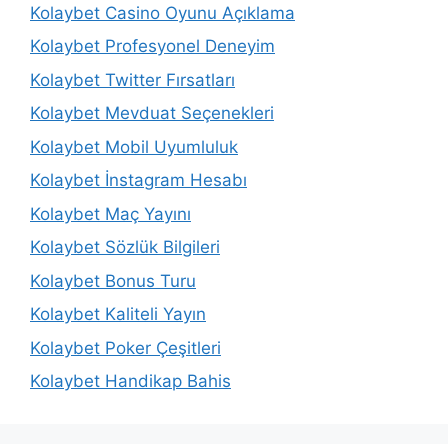
Kolaybet Casino Oyunu Açıklama
Kolaybet Profesyonel Deneyim
Kolaybet Twitter Fırsatları
Kolaybet Mevduat Seçenekleri
Kolaybet Mobil Uyumluluk
Kolaybet İnstagram Hesabı
Kolaybet Maç Yayını
Kolaybet Sözlük Bilgileri
Kolaybet Bonus Turu
Kolaybet Kaliteli Yayın
Kolaybet Poker Çeşitleri
Kolaybet Handikap Bahis