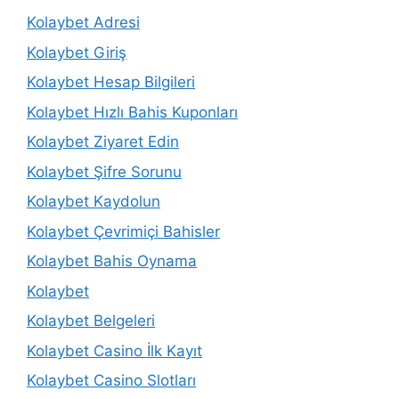
Kolaybet Adresi
Kolaybet Giriş
Kolaybet Hesap Bilgileri
Kolaybet Hızlı Bahis Kuponları
Kolaybet Ziyaret Edin
Kolaybet Şifre Sorunu
Kolaybet Kaydolun
Kolaybet Çevrimiçi Bahisler
Kolaybet Bahis Oynama
Kolaybet
Kolaybet Belgeleri
Kolaybet Casino İlk Kayıt
Kolaybet Casino Slotları