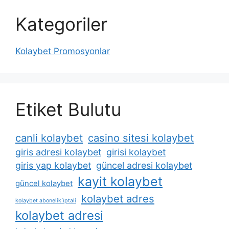
Kategoriler
Kolaybet Promosyonlar
Etiket Bulutu
canli kolaybet
casino sitesi kolaybet
giris adresi kolaybet
girisi kolaybet
giris yap kolaybet
güncel adresi kolaybet
kayit kolaybet
güncel kolaybet
kolaybet adres
kolaybet abonelik i̇ptali
kolaybet adresi