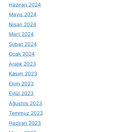
Haziran 2024
Mayıs 2024
Nisan 2024
Mart 2024
Şubat 2024
Ocak 2024
Aralık 2023
Kasım 2023
Ekim 2023
Eylül 2023
Ağustos 2023
Temmuz 2023
Haziran 2023