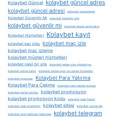
kolaybet güncel adres
Kolaybet Güncel
kolaybet güncel adresi
kolaybet güncellendi
Kolaybet Güvenilir Mi
kolaybet güvenilir site
kolaybet güvenlir mi
kolaybet hesap açma akışı
Kolaybet kayıt
Kolaybet Hizmetleri
kolaybet maç izle
kolaybet kaç oldu
kolaybet maç izleme
kolaybet müşteri hizmetleri
kolaybet nasil bir site
kolaybet neden sms gönderiyor
kolaybet online bahis
kolaybet online oyun ve casino hizmetleri
Kolaybet Para Yatırma
kolaybet oyuncular
Kolaybet Para Çekme
kolaybet para çekme i̇puçları
kolaybet promosyon
kolaybet portal sayfası
kolaybet promosyon kodu
kolaybet rulet futbol
kolaybet sitesi
kolaybet rulet stratejileri
kolaybet sosyal ağı
kolaybet telegram
kolaybet spor bahisleri hakkında