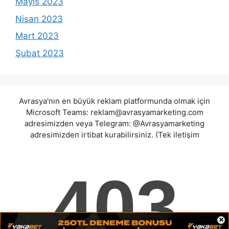
Mayıs 2023
Nisan 2023
Mart 2023
Şubat 2023
Avrasya'nın en büyük reklam platformunda olmak için
Microsoft Teams:
reklam@avrasyamarketing.com
adresimizden veya Telegram: @Avrasyamarketing
adresimizden irtibat kurabilirsiniz. (Tek iletişim
adreslerimiz teams / telegram ve mail adresimizdir.
Harici hiçbir iletişim adresimiz bulunmamaktadır.
Lütfen itibar etmeyiniz.) Türkiye yasalarına göre 7258
sayılı kanun uyarınca yasa dışı bahis oynamanın
cezaları mevcuttur. Şu an bulunduğunuz site hiç bir
şekilde illegal bahis oyunları oynatmıyor ve oynamaya
aracı olmuyordur.
betgross
|
jascasino
|
bet10line
|
×
betmetre
|
betmoney
|
betesbet
|
sonicbet
|
jojova