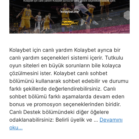
Kolaybet için canlı yardım Kolaybet ayrıca bir
canlı yardım seçenekleri sistemi içerir. Tutkulu
oyun siteleri en büyük sorunların bile kolayca
çözülmesini ister. Kolaybet canlı sohbet
bölümünü kullanarak sohbet edebilir ve durumu
farklı şekillerde değerlendirebilirsiniz. Canlı
sohbet bölümü farklı aşamalarda devam eden
bonus ve promosyon seçeneklerinden biridir.
Canlı Destek bölümündeki diğer öğelere
odaklanabilirsiniz: Belirli üyelik ve …
Devamını
oku…