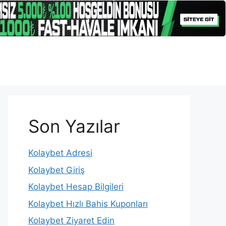
Son Yazılar
Kolaybet Adresi
Kolaybet Giriş
Kolaybet Hesap Bilgileri
Kolaybet Hızlı Bahis Kuponları
Kolaybet Ziyaret Edin