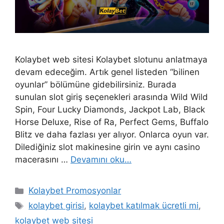
Kolaybet web sitesi Kolaybet slotunu anlatmaya
devam edeceğim. Artık genel listeden “bilinen
oyunlar” bölümüne gidebilirsiniz. Burada
sunulan slot giriş seçenekleri arasında Wild Wild
Spin, Four Lucky Diamonds, Jackpot Lab, Black
Horse Deluxe, Rise of Ra, Perfect Gems, Buffalo
Blitz ve daha fazlası yer alıyor. Onlarca oyun var.
Dilediğiniz slot makinesine girin ve aynı casino
macerasını …
Devamını oku…
Kategoriler
Kolaybet Promosyonlar
Etiketler
kolaybet girisi
,
kolaybet katılmak ücretli mi
,
kolaybet web sitesi