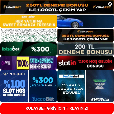
×
KOLAYBET GİRİŞ İÇİN TIKLAYINIZ!