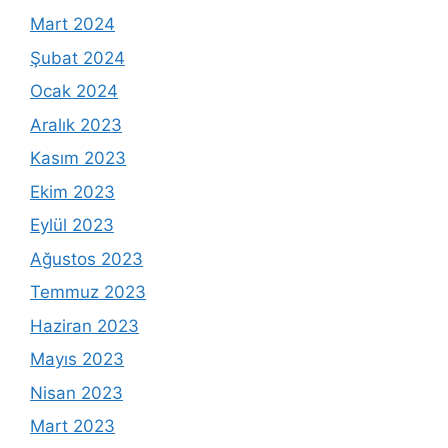
Mart 2024
Şubat 2024
Ocak 2024
Aralık 2023
Kasım 2023
Ekim 2023
Eylül 2023
Ağustos 2023
Temmuz 2023
Haziran 2023
Mayıs 2023
Nisan 2023
Mart 2023