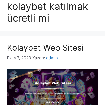
kolaybet katılmak
ücretli mi
Kolaybet Web Sitesi
Ekim 7, 2023
Yazarı:
admin