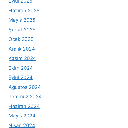
Eylül 2025
Haziran 2025
Mayıs 2025
Şubat 2025
Ocak 2025
Aralık 2024
Kasım 2024
Ekim 2024
Eylül 2024
Ağustos 2024
Temmuz 2024
Haziran 2024
Mayıs 2024
Nisan 2024