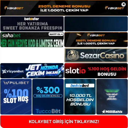
×
KOLAYBET GİRİŞ İÇİN TIKLAYINIZ!