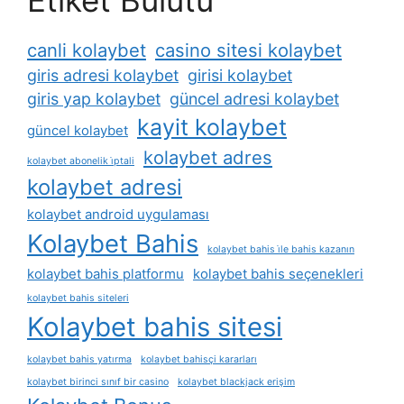
Etiket Bulutu
canli kolaybet
casino sitesi kolaybet
giris adresi kolaybet
girisi kolaybet
giris yap kolaybet
güncel adresi kolaybet
kayit kolaybet
güncel kolaybet
kolaybet adres
kolaybet abonelik i̇ptali
kolaybet adresi
kolaybet android uygulaması
Kolaybet Bahis
kolaybet bahis i̇le bahis kazanın
kolaybet bahis platformu
kolaybet bahis seçenekleri
kolaybet bahis siteleri
Kolaybet bahis sitesi
kolaybet bahis yatırma
kolaybet bahisçi kararları
kolaybet birinci sınıf bir casino
kolaybet blackjack erişim