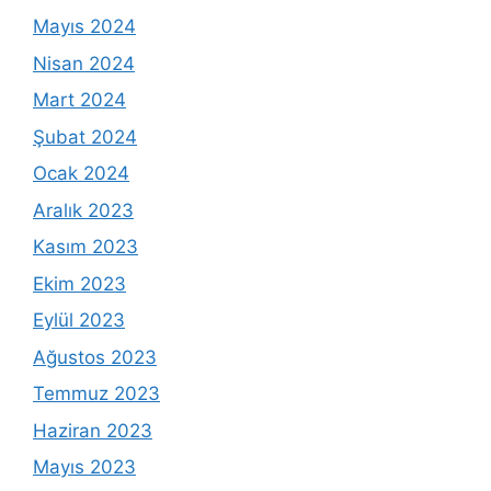
Mayıs 2024
Nisan 2024
Mart 2024
Şubat 2024
Ocak 2024
Aralık 2023
Kasım 2023
Ekim 2023
Eylül 2023
Ağustos 2023
Temmuz 2023
Haziran 2023
Mayıs 2023