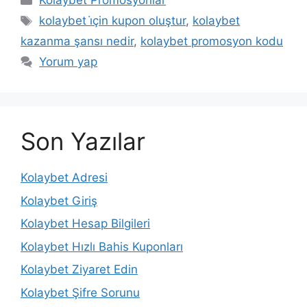
Kolaybet Promosyonlar
Etiketler
kolaybet i̇çin kupon oluştur
,
kolaybet
kazanma şansı nedir
,
kolaybet promosyon kodu
Yorum yap
Son Yazılar
Kolaybet Adresi
Kolaybet Giriş
Kolaybet Hesap Bilgileri
Kolaybet Hızlı Bahis Kuponları
Kolaybet Ziyaret Edin
Kolaybet Şifre Sorunu