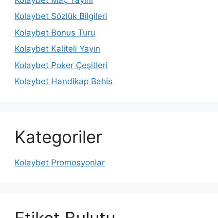
Kolaybet Sözlük Bilgileri
Kolaybet Bonus Turu
Kolaybet Kaliteli Yayın
Kolaybet Poker Çeşitleri
Kolaybet Handikap Bahis
Kategoriler
Kolaybet Promosyonlar