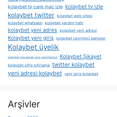
kolaybet tv izle
kolaybet tv canlı maç i̇zle
kolaybet twitter
kolaybet web sitesi
kolaybet whatsapp
kolaybet yardım hattı
kolaybet yeni adres
kolaybet yeni adresi
Kolaybet yeni giriş
kolaybet çevrimiçi bahisler
Kolaybet üyelik
Kolaybet Şikayet
kolaybet üye olarak spor seçimleriniz
twitter kolaybet
kolaybet şifre sıfırlama
yeni adresi kolaybet
yeni giris kolaybet
Arşivler