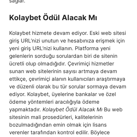
sağlar.
Kolaybet Ödül Alacak Mı
Kolaybet hizmete devam ediyor. Eski web sitesi
giriş URL’nizi unutun ve hesabınıza erişmek için
yeni giriş URL’nizi kullanın. Platforma yeni
gelenlerin sorduğu sorulardan biri de sitenin
ücretli olup olmadığıdır. Çevrimiçi hizmetler
sunan web sitelerinin sayısı artmaya devam
ettikçe, çevrimiçi alanın kullanıcıları araştırmaya
ve düzenli olarak bu tür sorular sormaya devam
ediyor. Kolaybet, üyelerine bankalar ve özel
ödeme yöntemleri aracılığıyla ödeme
yapmaktadır.
Kolaybet Ödül Alacak Mı
Bu web
sitesinin mali prosedürleri, kalitelerinin
bozulmadığından emin olmak için lisans
verenler tarafından kontrol edilir. Böylece