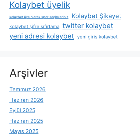
Kolaybet üyelik
Kolaybet Şikayet
kolaybet üye olarak spor seçimleriniz
twitter kolaybet
kolaybet şifre sıfırlama
yeni adresi kolaybet
yeni giris kolaybet
Arşivler
Temmuz 2026
Haziran 2026
Eylül 2025
Haziran 2025
Mayıs 2025