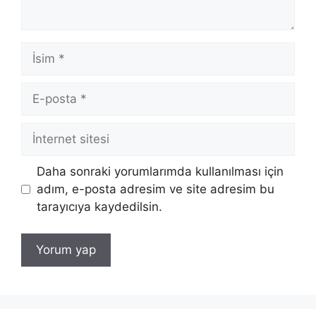
İsim
E-
posta
İnternet
sitesi
Daha sonraki yorumlarımda kullanılması için
adım, e-posta adresim ve site adresim bu
tarayıcıya kaydedilsin.