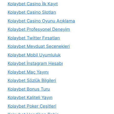
Kolaybet Casino İlk Kayıt
Kolaybet Casino Slotları
Kolaybet Casino Oyunu Açıklama
Kolaybet Profesyonel Deneyim
Kolaybet Twitter Fırsatları
Kolaybet Mevduat Seçenekleri
Kolaybet Mobil Uyumluluk
Kolaybet İnstagram Hesabı
Kolaybet Maç Yayını
Kolaybet Sözlük Bilgileri
Kolaybet Bonus Turu
Kolaybet Kaliteli Yayın
Kolaybet Poker Çeşitleri