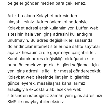
belgeler gönderilmeden para çekilemez.
Artık bu alana Kolaybet adresinden
ulaşabilirsiniz. Adres önlemleri nedeniyle
Kolaybet adresi artık kullanılmıyor. Lütfen web
sitesinin hala yeni giriş adresini kullandığını
unutmayın. Bu adres değişiklikleri sırasında
dolandırıcılar internet sitelerinde sahte sayfalar
açarak hesabınızı ele geçirmeye çalışabilirler.
Kural olarak adres değişikliği olduğunda site
bunu önlemek ve gerekli bilgileri sağlamak için
yeni giriş adresi ile ilgili bir mesaj gönderecektir.
Kolaybet web sitesinde iletişim bilgilerinizi
güncelleyerek, mesajlaşma kanallarımız
aracılığıyla e-posta alabilecek ve web
sitesinden istediğiniz zaman yeni giriş adresinizi
SMS ile onaylayabileceksiniz.