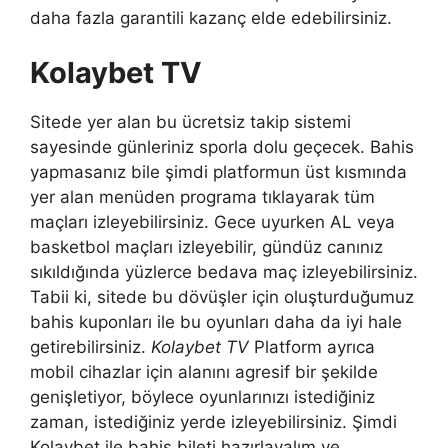
daha fazla garantili kazanç elde edebilirsiniz.
Kolaybet TV
Sitede yer alan bu ücretsiz takip sistemi
sayesinde günleriniz sporla dolu geçecek. Bahis
yapmasanız bile şimdi platformun üst kısmında
yer alan menüden programa tıklayarak tüm
maçları izleyebilirsiniz. Gece uyurken AL veya
basketbol maçları izleyebilir, gündüz canınız
sıkıldığında yüzlerce bedava maç izleyebilirsiniz.
Tabii ki, sitede bu dövüşler için oluşturduğumuz
bahis kuponları ile bu oyunları daha da iyi hale
getirebilirsiniz.
Kolaybet TV
Platform ayrıca
mobil cihazlar için alanını agresif bir şekilde
genişletiyor, böylece oyunlarınızı istediğiniz
zaman, istediğiniz yerde izleyebilirsiniz. Şimdi
Kolaybet ile bahis bileti hazırlayalım ve