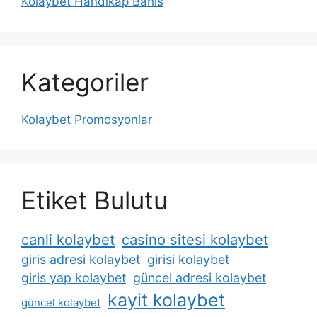
Kolaybet Handikap Bahis
Kategoriler
Kolaybet Promosyonlar
Etiket Bulutu
canli kolaybet
casino sitesi kolaybet
giris adresi kolaybet
girisi kolaybet
giris yap kolaybet
güncel adresi kolaybet
kayit kolaybet
güncel kolaybet