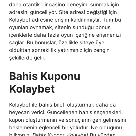
daha otantik bir casino deneyimi sunmak için
adresini güncelliyor. Site adresi değiştiği için
Kolaybet adresine erişim kaldırılmıştır. Tüm bu
oyunları oynamak, sitenin sunduğu bonus
içeriklerle daha fazla oyun içeriğine erişmenizi
sağlar. Bu bonuslar, özellikle siteye üye
olduktan sonraki ilk yatırımınız için zengin
şekillerde gelir.
Bahis Kuponu
Kolaybet
Kolaybet ile bahis bileti oluşturmak daha da
heyecan verici. Güncellenen bahis seçenekleri,
kupon oluşturmanın ve sonuçların geri gelmesini
beklemenin eğlenceli bir yoludur. Ne olduğunu
biliyoruz.
Bahis Kuponu Kolaybet
Bu yüzden