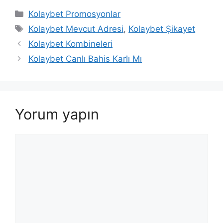
Kategoriler
Kolaybet Promosyonlar
Etiketler
Kolaybet Mevcut Adresi
,
Kolaybet Şikayet
Kolaybet Kombineleri
Kolaybet Canlı Bahis Karlı Mı
Yorum yapın
Yorum