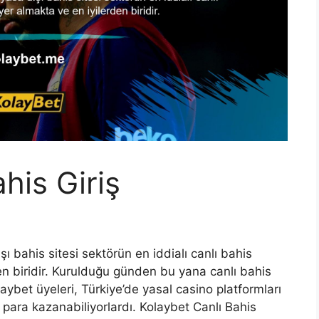
his Giriş
şı bahis sitesi sektörün en iddialı canlı bahis
den biridir. Kurulduğu günden bu yana canlı bahis
olaybet üyeleri, Türkiye’de yasal casino platformları
para kazanabiliyorlardı. Kolaybet Canlı Bahis