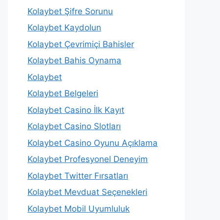
Kolaybet Şifre Sorunu
Kolaybet Kaydolun
Kolaybet Çevrimiçi Bahisler
Kolaybet Bahis Oynama
Kolaybet
Kolaybet Belgeleri
Kolaybet Casino İlk Kayıt
Kolaybet Casino Slotları
Kolaybet Casino Oyunu Açıklama
Kolaybet Profesyonel Deneyim
Kolaybet Twitter Fırsatları
Kolaybet Mevduat Seçenekleri
Kolaybet Mobil Uyumluluk