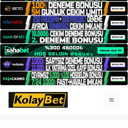
İçeriğe
atla
Menü