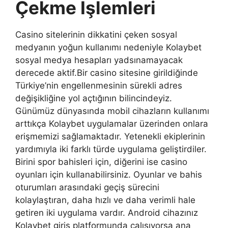
Çekme İşlemleri
Casino sitelerinin dikkatini çeken sosyal
medyanın yoğun kullanımı nedeniyle Kolaybet
sosyal medya hesapları yadsınamayacak
derecede aktif.Bir casino sitesine girildiğinde
Türkiye’nin engellenmesinin sürekli adres
değişikliğine yol açtığının bilincindeyiz.
Günümüz dünyasında mobil cihazların kullanımı
arttıkça Kolaybet uygulamalar üzerinden onlara
erişmemizi sağlamaktadır. Yetenekli ekiplerinin
yardımıyla iki farklı türde uygulama geliştirdiler.
Birini spor bahisleri için, diğerini ise casino
oyunları için kullanabilirsiniz. Oyunlar ve bahis
oturumları arasındaki geçiş sürecini
kolaylaştıran, daha hızlı ve daha verimli hale
getiren iki uygulama vardır. Android cihazınız
Kolaybet giriş platformunda çalışıyorsa ana