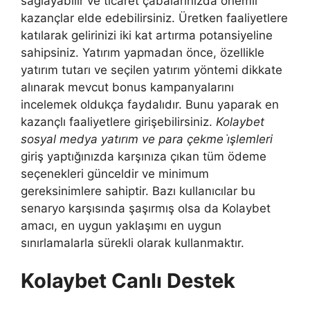
sağlayabilir ve ticaret çabalarınızda önemli
kazançlar elde edebilirsiniz. Üretken faaliyetlere
katılarak gelirinizi iki kat artırma potansiyeline
sahipsiniz. Yatırım yapmadan önce, özellikle
yatırım tutarı ve seçilen yatırım yöntemi dikkate
alınarak mevcut bonus kampanyalarını
incelemek oldukça faydalıdır. Bunu yaparak en
kazançlı faaliyetlere girişebilirsiniz.
Kolaybet
sosyal medya yatırım ve para çekme i̇şlemleri
giriş yaptığınızda karşınıza çıkan tüm ödeme
seçenekleri günceldir ve minimum
gereksinimlere sahiptir. Bazı kullanıcılar bu
senaryo karşısında şaşırmış olsa da Kolaybet
amacı, en uygun yaklaşımı en uygun
sınırlamalarla sürekli olarak kullanmaktır.
Kolaybet Canlı Destek