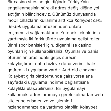
Bir casino sitesine girildiğinde Türkiye’nin
engellenmesinin sürekli adres değişikliğine yol
açtığının bilincindeyiz. Günümüz dünyasında
mobil cihazların kullanımı arttıkça
Kolaybet canlı
destek
uygulamalar üzerinden onlara
erişmemizi sağlamaktadır. Yetenekli ekiplerinin
yardımıyla iki farklı türde uygulama geliştirdiler.
Birini spor bahisleri için, diğerini ise casino
oyunları için kullanabilirsiniz. Oyunlar ve bahis
oturumları arasındaki geçiş sürecini
kolaylaştıran, daha hızlı ve daha verimli hale
getiren iki uygulama vardır. Android cihazınız
Kolaybet giriş platformunda çalışıyorsa ana
sayfadaki uygulama indirme bağlantısına
kolaylıkla ulaşabilirsiniz. Bir uygulamayı
kullanmak, adres aramaya gerek kalmadan web
sitelerine erişmenize ve işlemleri
hızlandırmanıza da yardımcı olabilir. Kolaybet