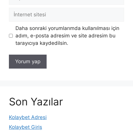
posta
İnternet
sitesi
Daha sonraki yorumlarımda kullanılması için
adım, e-posta adresim ve site adresim bu
tarayıcıya kaydedilsin.
Son Yazılar
Kolaybet Adresi
Kolaybet Giriş