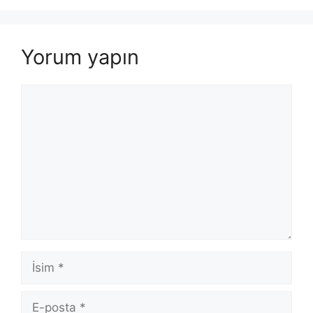
Yorum yapın
Yorum
İsim
E-