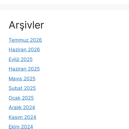
Arşivler
Temmuz 2026
Haziran 2026
Eylül 2025
Haziran 2025
Mayıs 2025
Şubat 2025
Ocak 2025
Aralık 2024
Kasım 2024
Ekim 2024