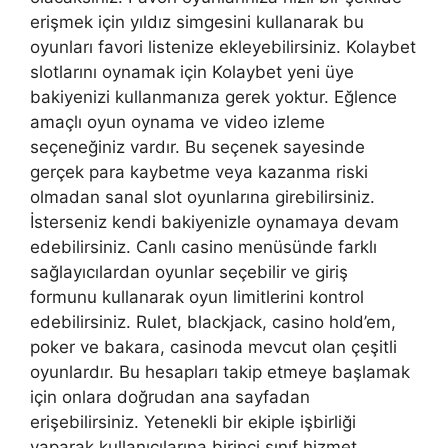
erişmek için yıldız simgesini kullanarak bu
oyunları favori listenize ekleyebilirsiniz. Kolaybet
slotlarını oynamak için Kolaybet yeni üye
bakiyenizi kullanmanıza gerek yoktur. Eğlence
amaçlı oyun oynama ve video izleme
seçeneğiniz vardır. Bu seçenek sayesinde
gerçek para kaybetme veya kazanma riski
olmadan sanal slot oyunlarına girebilirsiniz.
İsterseniz kendi bakiyenizle oynamaya devam
edebilirsiniz. Canlı casino menüsünde farklı
sağlayıcılardan oyunlar seçebilir ve giriş
formunu kullanarak oyun limitlerini kontrol
edebilirsiniz. Rulet, blackjack, casino hold’em,
poker ve bakara, casinoda mevcut olan çeşitli
oyunlardır. Bu hesapları takip etmeye başlamak
için onlara doğrudan ana sayfadan
erişebilirsiniz. Yetenekli bir ekiple işbirliği
yaparak kullanıcılarına birinci sınıf hizmet