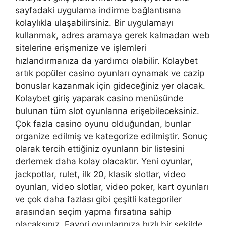
sayfadaki uygulama indirme bağlantısına
kolaylıkla ulaşabilirsiniz. Bir uygulamayı
kullanmak, adres aramaya gerek kalmadan web
sitelerine erişmenize ve işlemleri
hızlandırmanıza da yardımcı olabilir. Kolaybet
artık popüler casino oyunları oynamak ve cazip
bonuslar kazanmak için gideceğiniz yer olacak.
Kolaybet giriş yaparak casino menüsünde
bulunan tüm slot oyunlarına erişebileceksiniz.
Çok fazla casino oyunu olduğundan, bunlar
organize edilmiş ve kategorize edilmiştir. Sonuç
olarak tercih ettiğiniz oyunların bir listesini
derlemek daha kolay olacaktır. Yeni oyunlar,
jackpotlar, rulet, ilk 20, klasik slotlar, video
oyunları, video slotlar, video poker, kart oyunları
ve çok daha fazlası gibi çeşitli kategoriler
arasından seçim yapma fırsatına sahip
olacaksınız. Favori oyunlarınıza hızlı bir şekilde