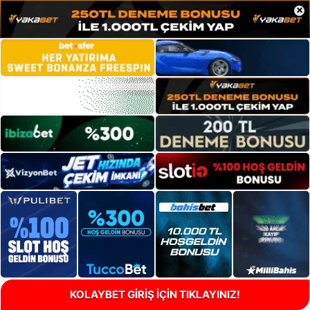
×
KOLAYBET GİRİŞ İÇİN TIKLAYINIZ!