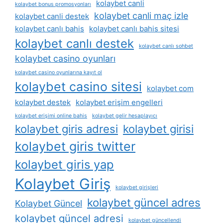
kolaybet canli
kolaybet bonus promosyonları
kolaybet canli maç izle
kolaybet canli destek
kolaybet canlı bahis
kolaybet canlı bahis sitesi
kolaybet canlı destek
kolaybet canlı sohbet
kolaybet casino oyunları
kolaybet casino oyunlarına kayıt ol
kolaybet casino sitesi
kolaybet com
kolaybet destek
kolaybet erişim engelleri
kolaybet erişimi online bahis
kolaybet gelir hesaplayıcı
kolaybet giris adresi
kolaybet girisi
kolaybet giris twitter
kolaybet giris yap
Kolaybet Giriş
kolaybet girişleri
kolaybet güncel adres
Kolaybet Güncel
kolaybet güncel adresi
kolaybet güncellendi