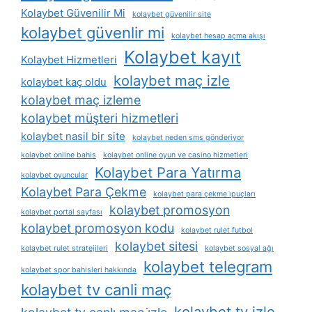
Kolaybet Güvenilir Mi
kolaybet güvenilir site
kolaybet güvenlir mi
kolaybet hesap açma akışı
Kolaybet kayıt
Kolaybet Hizmetleri
kolaybet maç izle
kolaybet kaç oldu
kolaybet maç izleme
kolaybet müşteri hizmetleri
kolaybet nasil bir site
kolaybet neden sms gönderiyor
kolaybet online bahis
kolaybet online oyun ve casino hizmetleri
Kolaybet Para Yatırma
kolaybet oyuncular
Kolaybet Para Çekme
kolaybet para çekme i̇puçları
kolaybet promosyon
kolaybet portal sayfası
kolaybet promosyon kodu
kolaybet rulet futbol
kolaybet sitesi
kolaybet rulet stratejileri
kolaybet sosyal ağı
kolaybet telegram
kolaybet spor bahisleri hakkında
kolaybet tv canli maç
kolaybet tv izle