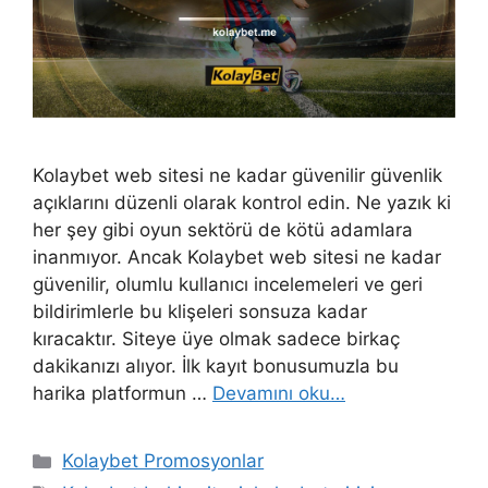
Kolaybet web sitesi ne kadar güvenilir güvenlik
açıklarını düzenli olarak kontrol edin. Ne yazık ki
her şey gibi oyun sektörü de kötü adamlara
inanmıyor. Ancak Kolaybet web sitesi ne kadar
güvenilir, olumlu kullanıcı incelemeleri ve geri
bildirimlerle bu klişeleri sonsuza kadar
kıracaktır. Siteye üye olmak sadece birkaç
dakikanızı alıyor. İlk kayıt bonusumuzla bu
harika platformun …
Devamını oku…
Kategoriler
Kolaybet Promosyonlar