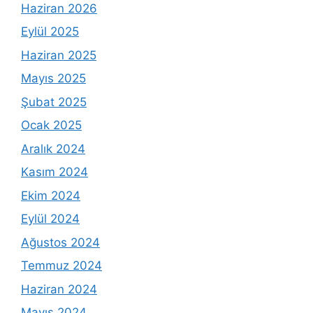
Haziran 2026
Eylül 2025
Haziran 2025
Mayıs 2025
Şubat 2025
Ocak 2025
Aralık 2024
Kasım 2024
Ekim 2024
Eylül 2024
Ağustos 2024
Temmuz 2024
Haziran 2024
Mayıs 2024