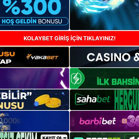
KOLAYBET GİRİŞ İÇİN TIKLAYINIZ!