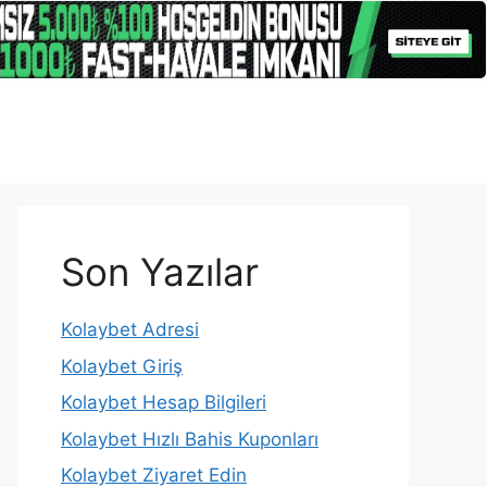
Son Yazılar
Kolaybet Adresi
Kolaybet Giriş
Kolaybet Hesap Bilgileri
Kolaybet Hızlı Bahis Kuponları
Kolaybet Ziyaret Edin