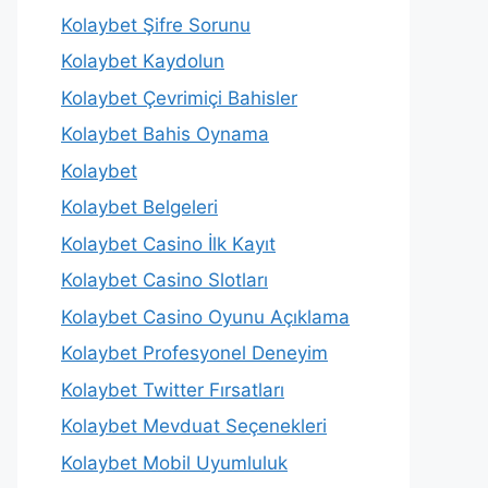
Kolaybet Şifre Sorunu
Kolaybet Kaydolun
Kolaybet Çevrimiçi Bahisler
Kolaybet Bahis Oynama
Kolaybet
Kolaybet Belgeleri
Kolaybet Casino İlk Kayıt
Kolaybet Casino Slotları
Kolaybet Casino Oyunu Açıklama
Kolaybet Profesyonel Deneyim
Kolaybet Twitter Fırsatları
Kolaybet Mevduat Seçenekleri
Kolaybet Mobil Uyumluluk