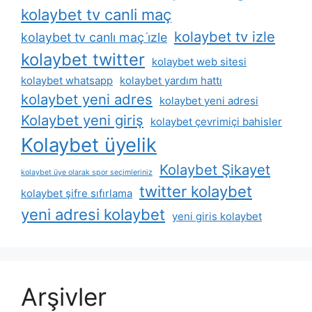
kolaybet tv canli maç
kolaybet tv izle
kolaybet tv canlı maç i̇zle
kolaybet twitter
kolaybet web sitesi
kolaybet whatsapp
kolaybet yardım hattı
kolaybet yeni adres
kolaybet yeni adresi
Kolaybet yeni giriş
kolaybet çevrimiçi bahisler
Kolaybet üyelik
Kolaybet Şikayet
kolaybet üye olarak spor seçimleriniz
twitter kolaybet
kolaybet şifre sıfırlama
yeni adresi kolaybet
yeni giris kolaybet
Arşivler