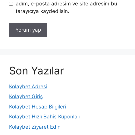
adım, e-posta adresim ve site adresim bu
tarayıcıya kaydedilsin.
Son Yazılar
Kolaybet Adresi
Kolaybet Giriş
Kolaybet Hesap Bilgileri
Kolaybet Hızlı Bahis Kuponları
Kolaybet Ziyaret Edin