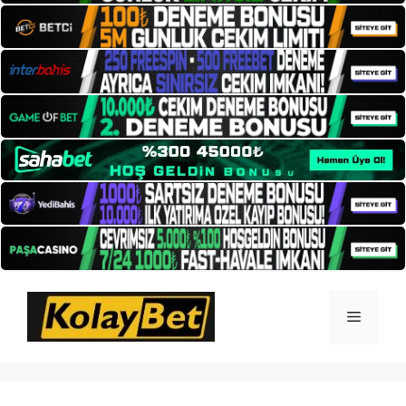
İçeriğe
atla
Menü