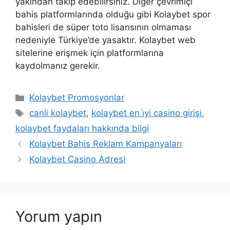
yakından takip edebilirsiniz. Diğer çevrimiçi
bahis platformlarında olduğu gibi Kolaybet spor
bahisleri de süper toto lisansının olmaması
nedeniyle Türkiye’de yasaktır. Kolaybet web
sitelerine erişmek için platformlarına
kaydolmanız gerekir.
Kategoriler
Kolaybet Promosyonlar
Etiketler
canli kolaybet
,
kolaybet en i̇yi casino girişi
,
kolaybet faydaları hakkında bilgi
Kolaybet Bahis Reklam Kampanyaları
Kolaybet Casino Adresi
Yorum yapın