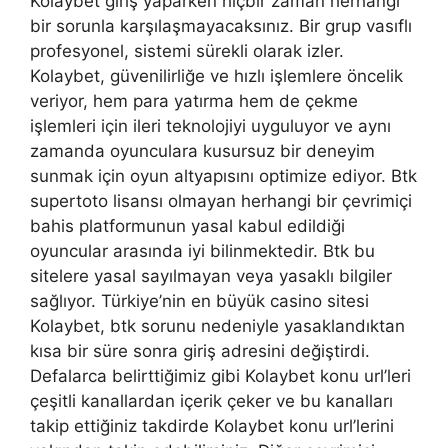
Kolaybet giriş yaparken hiçbir zaman herhangi
bir sorunla karşılaşmayacaksınız. Bir grup vasıflı
profesyonel, sistemi sürekli olarak izler.
Kolaybet, güvenilirliğe ve hızlı işlemlere öncelik
veriyor, hem para yatırma hem de çekme
işlemleri için ileri teknolojiyi uyguluyor ve aynı
zamanda oyunculara kusursuz bir deneyim
sunmak için oyun altyapısını optimize ediyor. Btk
supertoto lisansı olmayan herhangi bir çevrimiçi
bahis platformunun yasal kabul edildiği
oyuncular arasında iyi bilinmektedir. Btk bu
sitelere yasal sayılmayan veya yasaklı bilgiler
sağlıyor. Türkiye’nin en büyük casino sitesi
Kolaybet, btk sorunu nedeniyle yasaklandıktan
kısa bir süre sonra giriş adresini değiştirdi.
Defalarca belirttiğimiz gibi Kolaybet konu url’leri
çeşitli kanallardan içerik çeker ve bu kanalları
takip ettiğiniz takdirde Kolaybet konu url’lerini